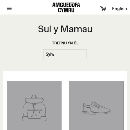
Neidio
Basged
i'r
English
cynnwys
Site
navigation
Sul y Mamau
TREFNU YN ÔL