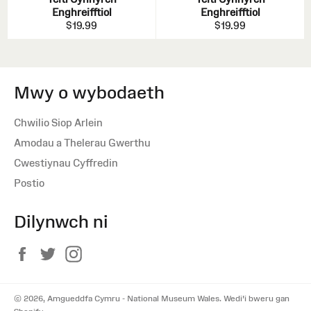
Enghreifftiol
Enghreifftiol
$19.99
$19.99
Mwy o wybodaeth
Chwilio Siop Arlein
Amodau a Thelerau Gwerthu
Cwestiynau Cyffredin
Postio
Dilynwch ni
Facebook
Twitter
Instagram
© 2026,
Amgueddfa Cymru - National Museum Wales
.
Wedi'i bweru gan